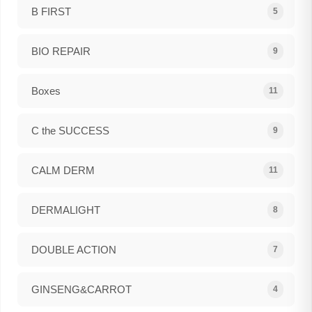
B FIRST
5
BIO REPAIR
9
Boxes
11
C the SUCCESS
9
CALM DERM
11
DERMALIGHT
8
DOUBLE ACTION
7
GINSENG&CARROT
4