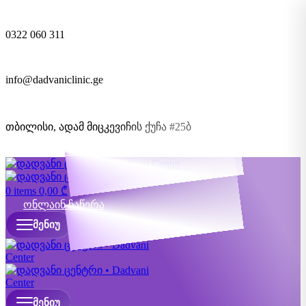
0322 060 311
info@dadvaniclinic.ge
თბილისი, ადამ მიცკევიჩის ქუჩა #25ბ
ონლაინ ჩაწერა
0
items
0,00
₾
ონლაინ ჩაწერა
ᲛᲔᲜᲘᲣ
ᲛᲔᲜᲘᲣ