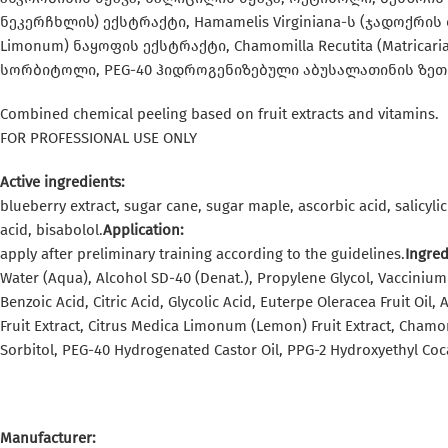
ნეკერჩხლის) ექსტრაქტი, Hamamelis Virginiana-ს (ჯადოქრის 
Limonum) ნაყოფის ექსტრაქტი, Chamomilla Recutita (Matricar
სორბიტოლი, PEG-40 ჰიდროგენიზებული აბუსალათინის ზეთ
Combined chemical peeling based on fruit extracts and vitamins.
FOR PROFESSIONAL USE ONLY
Active ingredients:
blueberry extract, sugar cane, sugar maple, ascorbic acid, salicylic a
acid, bisabolol.
Application:
apply after preliminary training according to the guidelines.
Ingred
Water (Aqua), Alcohol SD-40 (Denat.), Propylene Glycol, Vaccinium M
Benzoic Acid, Citric Acid, Glycolic Acid, Euterpe Oleracea Fruit Oi
Fruit Extract, Citrus Medica Limonum (Lemon) Fruit Extract, Chamomi
Sorbitol, PEG-40 Hydrogenated Castor Oil, PPG-2 Hydroxyethyl Co
Manufacturer: