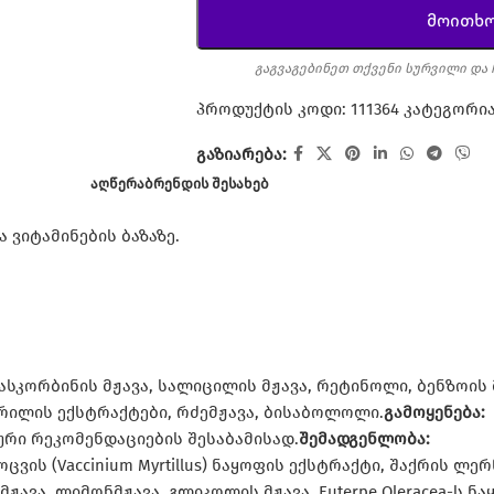
მოითხო
გაგვაგებინეთ თქვენი სურვილი და 
პროდუქტის კოდი:
111364
კატეგორია
გაზიარება:
ᲐᲦᲬᲔᲠᲐ
ᲑᲠᲔᲜᲓᲘᲡ ᲨᲔᲡᲐᲮᲔᲑ
 ვიტამინების ბაზაზე.
ასკორბინის მჟავა, სალიცილის მჟავა, რეტინოლი, ბენზოის 
რილის ექსტრაქტები, რძემჟავა, ბისაბოლოლი.
გამოყენება:
რი რეკომენდაციების შესაბამისად.
შემადგენლობა:
ცვის (Vaccinium Myrtillus) ნაყოფის ექსტრაქტი, შაქრის ლერწ
ავა, ლიმონმჟავა, გლიკოლის მჟავა, Euterpe Oleracea-ს ნაყ