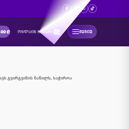
,00
₾
ონლაინ ჩაწერა
ᲛᲔᲜᲘᲣ
ავს გვირგვინის ნაწილს, საჭიროა