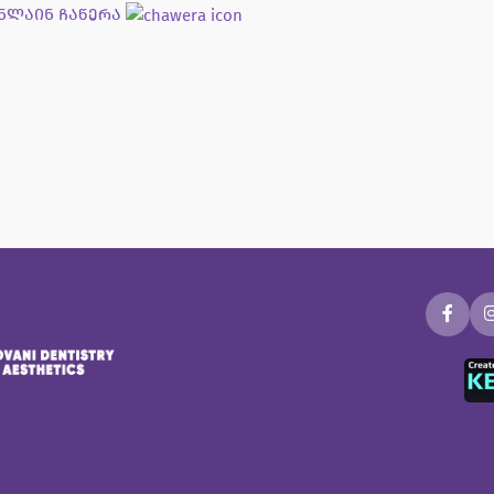
ნლაინ ჩაწერა