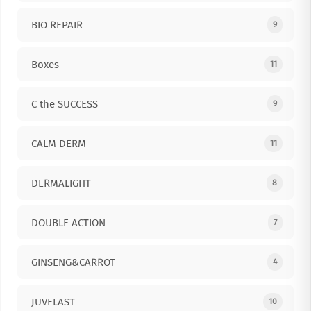
BIO REPAIR
9
Boxes
11
C the SUCCESS
9
CALM DERM
11
DERMALIGHT
8
DOUBLE ACTION
7
GINSENG&CARROT
4
JUVELAST
10