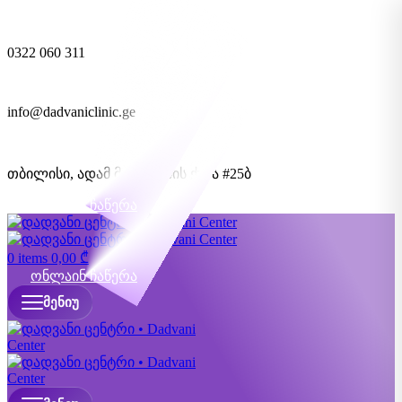
0322 060 311
info@dadvaniclinic.ge
თბილისი, ადამ მიცკევიჩის ქუჩა #25ბ
ონლაინ ჩაწერა
0
items
0,00
₾
ონლაინ ჩაწერა
ᲛᲔᲜᲘᲣ