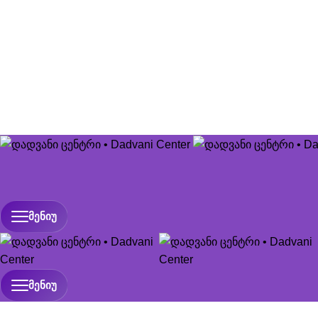
0322 060 311
info@dadvaniclinic.ge
თბილისი, ადამ მიცკევიჩის ქუჩა #25ბ
ᲛᲔᲜᲘᲣ
ᲛᲔᲜᲘᲣ