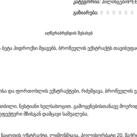
კატეგორია:
პილინგები\PE
გაზიარება:
ᲐᲦᲬᲔᲠᲐ
ᲑᲠᲔᲜᲓᲘᲡ ᲨᲔᲡᲐᲮᲔᲑ
და ბეტა ჰიდროქსი მჟავებს, ბროწეულის ექსტრაქტს თავისუ
ისა და ფორთოხლის ექსტრაქტები, რძემჟავა, ბროწეულის ექს
ბილი, ნესტიანი ხელსახოცით. გამოყენებისთანავე მოერიდ
ეფექტური მზისგან დამცავი საშუალება.
ს ნაყოფის ექსტრაქტი, ლიმონმჟავა, პოლისორბატი 20, შა