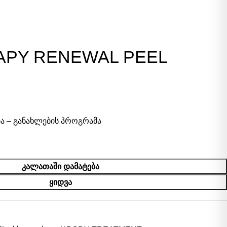
APY RENEWAL PEEL
ა – განახლების პროგრამა
ᲙᲐᲚᲐᲗᲐᲨᲘ ᲓᲐᲛᲐᲢᲔᲑᲐ
ᲧᲘᲓᲕᲐ