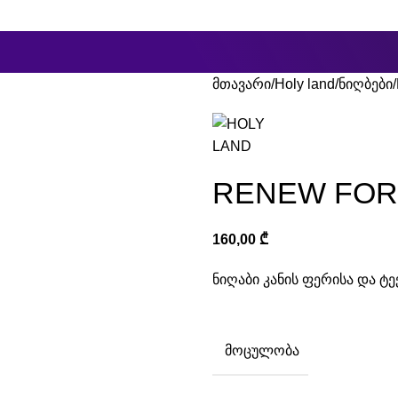
ცკევიჩის ქუჩა #25ბ
მთავარი
Holy land
ნიღბები
RENEW FOR
160,00
₾
ნიღაბი კანის ფერისა და 
ᲛᲝᲪᲣᲚᲝᲑᲐ