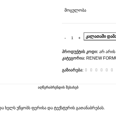
ᲛᲝᲪᲣᲚᲝᲑᲐ
ᲙᲐᲚᲐᲗᲐᲨᲘ ᲓᲐᲛᲐ
პროდუქტის კოდი:
არ არის
კატეგორია:
RENEW FORM
გაზიარება:
ᲐᲦᲬᲔᲠᲐ
ᲑᲠᲔᲜᲓᲘᲡ ᲨᲔᲡᲐᲮᲔᲑ
და ხელს უწყობს ფერისა და ტექსტურის გათანაბრებას.