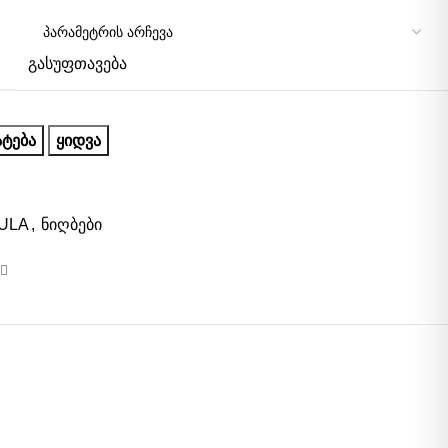
გასუფთავება
ᲢᲔᲑᲐ
ᲧᲘᲓᲕᲐ
ULA
,
ნიღბები