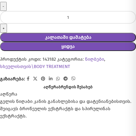
Კალათაში Დამატება
Ყიდვა
პროდუქტის კოდი:
143182
კატეგორია:
ნიღბები
,
სხეულისთვის\BODY TREATMENT
გაზიარება:
ᲐᲦᲬᲔᲠᲐ
ᲑᲠᲔᲜᲓᲘᲡ ᲨᲔᲡᲐᲮᲔᲑ
აღწერა
გელის ნიღაბი კანის განახლებისა და დატენიანებისთვის.
შეიცავს ბროწეულის ექსტრაქტს და სპირულინას
ექსტრაქტს.