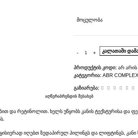
ᲛᲝᲪᲣᲚᲝᲑᲐ
ᲙᲐᲚᲐᲗᲐᲨᲘ ᲓᲐᲛᲐ
პროდუქტის კოდი:
არ არის
კატეგორია:
ABR COMPLE
გაზიარება:
ᲐᲦᲬᲔᲠᲐ
ᲑᲠᲔᲜᲓᲘᲡ ᲨᲔᲡᲐᲮᲔᲑ
ით და რეტინოლით. ხელს უწყობს კანის ტექსტურისა და ფერ
ს.
ყისიერად იღებთ ზედაპირულ პილინგს და ლიფტინგს, კანი ხ