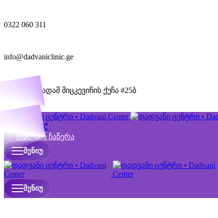
0322 060 311
info@dadvaniclinic.ge
თბილისი, ადამ მიცკევიჩის ქუჩა #25ბ
ონლაინ ჩაწერა
0
items
0,00
₾
ონლაინ ჩაწერა
ᲛᲔᲜᲘᲣ
ᲛᲔᲜᲘᲣ