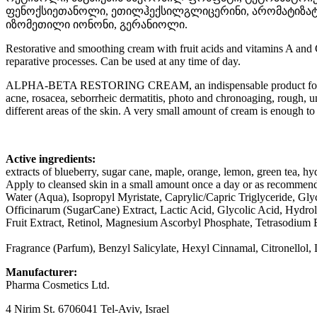
ფენოქსიეთანოლი, ეთილჰექსილგლიცერინი, არომატიზატ
იზომეთილი იონონი, გერანიოლი.
Restorative and smoothing cream with fruit acids and vitamins A and C
reparative processes. Can be used at any time of day.
ALPHA-BETA RESTORING CREAM, an indispensable product for the whole
acne, rosacea, seborrheic dermatitis, photo and chronoaging, rough, u
different areas of the skin. A very small amount of cream is enough to 
Active ingredients:
extracts of blueberry, sugar cane, maple, orange, lemon, green tea, hydr
Apply to cleansed skin in a small amount once a day or as recommende
Water (Aqua), Isopropyl Myristate, Caprylic/Capric Triglyceride, Gly
Officinarum (SugarCane) Extract, Lactic Acid, Glycolic Acid, Hydrol
Fruit Extract, Retinol, Magnesium Ascorbyl Phosphate, Tetrasodium 
Fragrance (Parfum), Benzyl Salicylate, Hexyl Cinnamal, Citronellol,
Manufacturer:
Pharma Cosmetics Ltd.
4 Nirim St. 6706041 Tel-Aviv, Israel