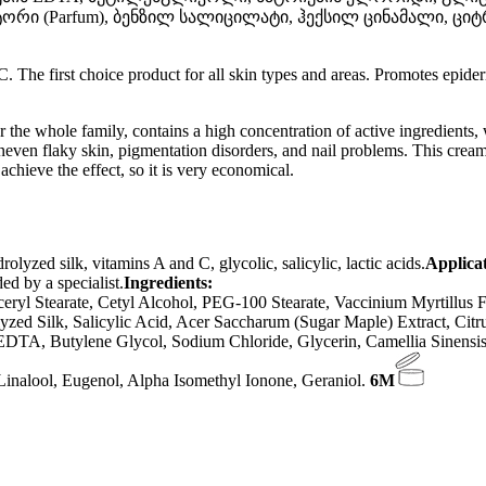
ორი (Parfum), ბენზილ სალიცილატი, ჰექსილ ცინამალი,
. The first choice product for all skin types and areas. Promotes epid
 family, contains a high concentration of active ingredients, which 
neven flaky skin, pigmentation disorders, and nail problems. This cream
achieve the effect, so it is very economical.
olyzed silk, vitamins A and C, glycolic, salicylic, lactic acids.
Applicat
d by a specialist.
Ingredients:
ceryl Stearate, Cetyl Alcohol, PEG-100 Stearate, Vaccinium Myrtillus 
yzed Silk, Salicylic Acid, Acer Saccharum (Sugar Maple) Extract, Cit
EDTA, Butylene Glycol, Sodium Chloride, Glycerin, Camellia Sinensis
 Linalool, Eugenol, Alpha Isomethyl Ionone, Geraniol.
6M