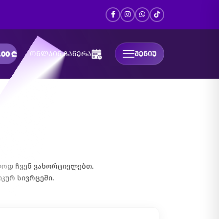
,00
₾
ონლაინ ჩაწერა
ᲛᲔᲜᲘᲣ
ლოდ ჩვენ ვახორციელებთ.
იკურ სივრცეში.