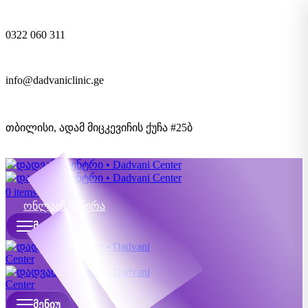
0322 060 311
info@dadvaniclinic.ge
თბილისი, ადამ მიცკევიჩის ქუჩა #25ბ
ონლაინ ჩაწერა
0
items
0,00
₾
ონლაინ ჩაწერა
ᲛᲔᲜᲘᲣ
ᲛᲔᲜᲘᲣ