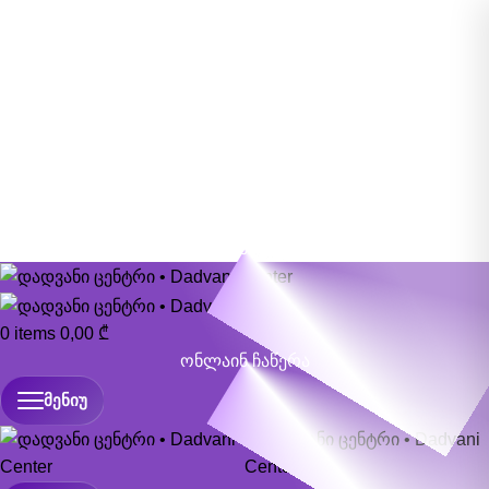
0322 060 311
info@dadvaniclinic.ge
თბილისი, ადამ მიცკევიჩის ქუჩა #25ბ
ონლაინ ჩაწერა
0
items
0,00
₾
ონლაინ ჩაწერა
ᲛᲔᲜᲘᲣ