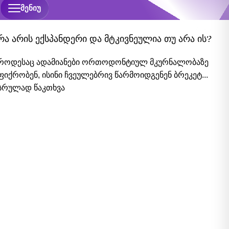
ᲛᲔᲜᲘᲣ
რა არის ექსპანდერი და მტკივნეულია თუ არა ის?
როდესაც ადამიანები ორთოდონტიულ მკურნალობაზე
ფიქრობენ, ისინი ჩვეულებრივ წარმოიდგენენ ბრეკეტ...
სრულად წაკთხვა