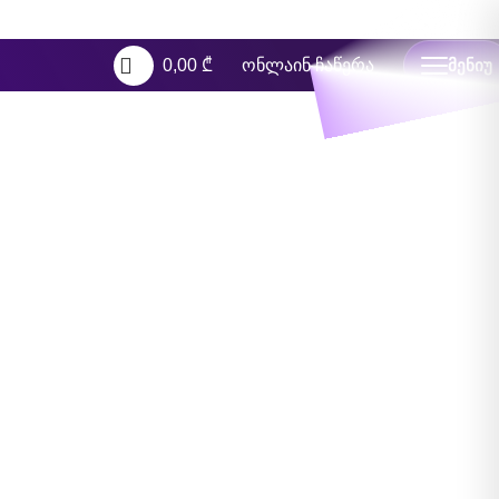
0,00
₾
ონლაინ ჩაწერა
ᲛᲔᲜᲘᲣ