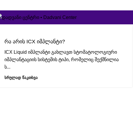
322 060 311
info@dadvaniclinic.ge
თბილისი, ადამ მი
რა არის ICX იმპლანტი?
ICX Liquid იმპლანტი გახლავთ სტომატოლოგიური
იმპლანტაციის სისტემის ტიპი, რომელიც შექმნილია
ს...
ᲡᲠᲣᲚᲐᲓ ᲬᲐᲙᲗᲮᲕᲐ