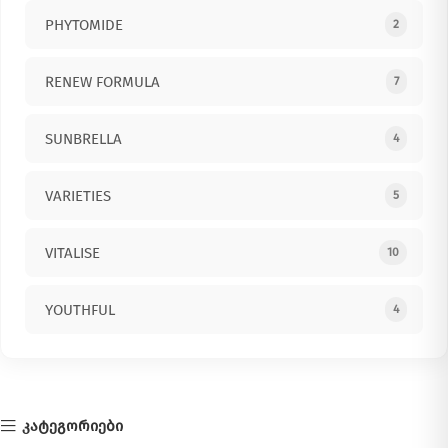
PHYTOMIDE
2
RENEW FORMULA
7
SUNBRELLA
4
VARIETIES
5
VITALISE
10
YOUTHFUL
4
კატეგორიები