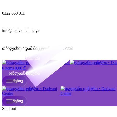
0322 060 311
info@dadvaniclinic.ge
თბილისი, ადამ მიცკევიჩის ქუჩა #25ბ
ონლაინ ჩაწერა
0
items
0,00
₾
ონლაინ ჩაწერა
ᲛᲔᲜᲘᲣ
ᲛᲔᲜᲘᲣ
Sold out