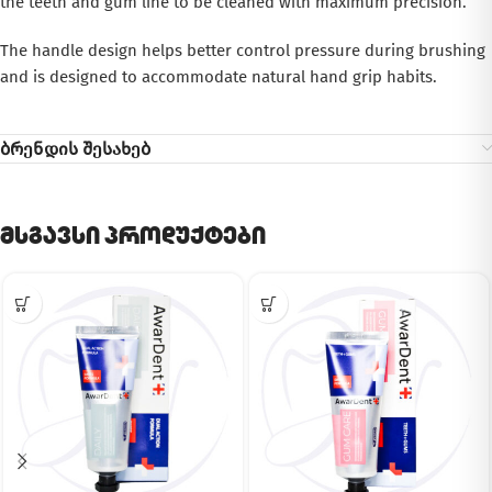
the teeth and gum line to be cleaned with maximum precision.
The handle design helps better control pressure during brushing
and is designed to accommodate natural hand grip habits.
ბრენდის შესახებ
მსგავსი პროდუქტები