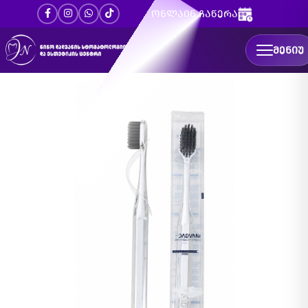
ონლაინ ჩაწერა
ᲛᲔᲜᲘᲣ