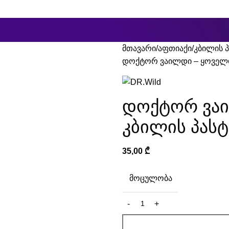
ცკევიჩის ქუჩა #25ბ
მთავარი
აფთიაქი
კბილის პ
დოქტორ ვაილდი – ყოველდ
დოქტორ ვა
კბილის პასტ
35,00
₾
ᲛᲝᲪᲣᲚᲝᲑᲐ