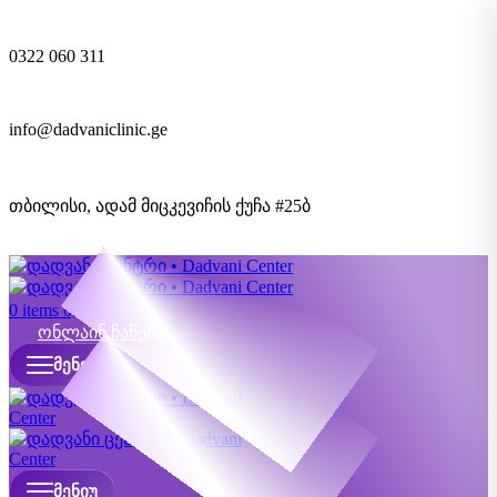
0322 060 311
info@dadvaniclinic.ge
თბილისი, ადამ მიცკევიჩის ქუჩა #25ბ
ონლაინ ჩაწერა
0
items
0,00
₾
ონლაინ ჩაწერა
ᲛᲔᲜᲘᲣ
ᲛᲔᲜᲘᲣ