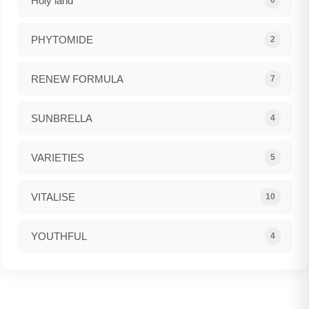
Holy land
0
PHYTOMIDE
2
RENEW FORMULA
7
SUNBRELLA
4
VARIETIES
5
VITALISE
10
YOUTHFUL
4