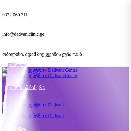
0322 060 311
info@dadvaniclinic.ge
თბილისი, ადამ მიცკევიჩის ქუჩა #25ბ
ონლაინ ჩაწერა
0
items
0,00
₾
ონლაინ ჩაწერა
ᲛᲔᲜᲘᲣ
ᲛᲔᲜᲘᲣ