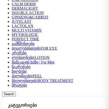
CALM DERM
DERMALIGHT
DOUBLE ACTION
GINSENG&CARROT
JUVELAST
LACTOLAN
MULTI VITAMIN
MYTHOLOGIC
PERFECT TIME
გამწმენდები
თვალებისთვის\FOR EYE
კრემები
ლოსიონები\LOTION
მამაკაცის ხაზი / For Men
ნაკრებები
ნიღბები
პილინგები\PEEL
სხეულისთვის\BODY TREATMENT
შრატები
Search
ᲙᲐᲢᲔᲒᲝᲠᲘᲔᲑᲘ