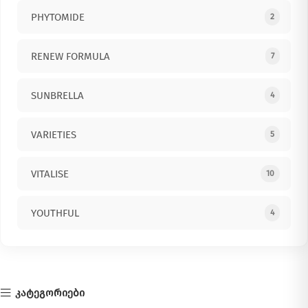
PHYTOMIDE
2
RENEW FORMULA
7
SUNBRELLA
4
VARIETIES
5
VITALISE
10
YOUTHFUL
4
კატეგორიები